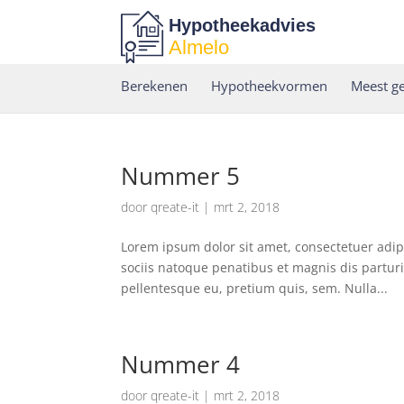
Hypotheekadvies
Almelo
Berekenen
Hypotheekvormen
Meest ge
Nummer 5
door
qreate-it
|
mrt 2, 2018
Lorem ipsum dolor sit amet, consectetuer adi
sociis natoque penatibus et magnis dis parturi
pellentesque eu, pretium quis, sem. Nulla...
Nummer 4
door
qreate-it
|
mrt 2, 2018