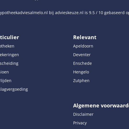
potheekadviesalmelo.nl
bij
advieskeuze.nl
is
9.5
/
10
gebaseerd 
ticulier
Relevant
otheken
Apeldoorn
ekeringen
Deventer
scheiding
Enschede
sioen
Hengelo
lijden
Zutphen
lagvergoeding
Algemene voorwaard
Disclaimer
Privacy