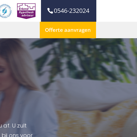
0546-232024
Offerte aanvragen
af. U zult
 bij ons voor