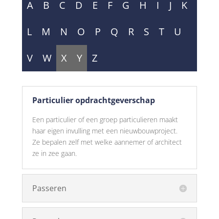
A
B
C
D
E
F
G
H
I
J
K
L
M
N
O
P
Q
R
S
T
U
V
W
X
Y
Z
Particulier opdrachtgeverschap
Een particulier of een groep particulieren maakt
haar eigen invulling met een nieuwbouwproject.
Ze bepalen zelf met welke aannemer of architect
ze in zee gaan.
Passeren