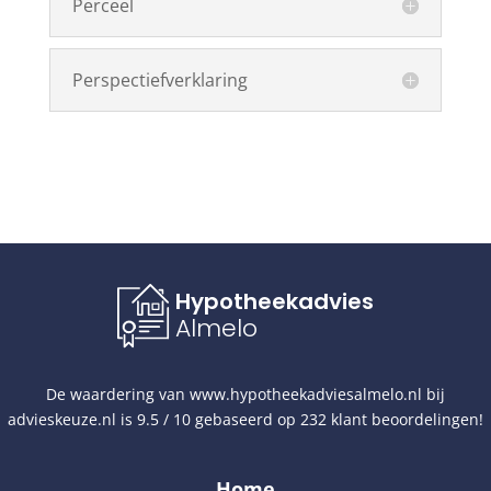
Perceel
Perspectiefverklaring
Hypotheekadvies
Almelo
De waardering van
www.hypotheekadviesalmelo.nl
bij
advieskeuze.nl
is
9.5
/
10
gebaseerd op
232
klant beoordelingen!
Home