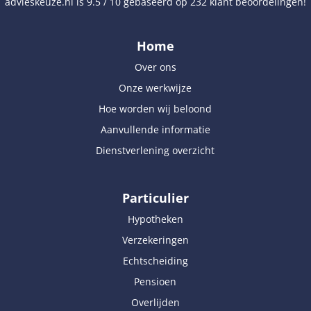
advieskeuze.nl
is
9.5
/
10
gebaseerd op
232
klant beoordelingen!
Home
Over ons
Onze werkwijze
Hoe worden wij beloond
Aanvullende informatie
Dienstverlening overzicht
Particulier
Hypotheken
Verzekeringen
Echtscheiding
Pensioen
Overlijden