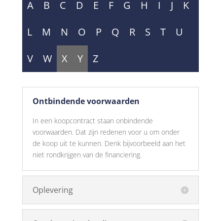
A
B
C
D
E
F
G
H
I
J
K
L
M
N
O
P
Q
R
S
T
U
V
W
X
Y
Z
Ontbindende voorwaarden
In een koopcontract staan onbindende
voorwaarden. Dat zijn redenen voor u om onder
de koop uit te kunnen. Denk bijvoorbeeld aan het
niet rondkrijgen van de financiering.
Oplevering